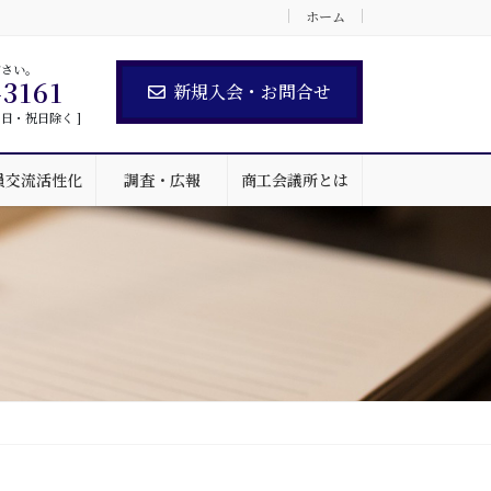
ホーム
ださい。
-3161
新規入会・お問合せ
 土・日・祝日除く ]
員交流活性化
調査・広報
商工会議所とは