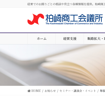
コ
ナ
経営でのお困りごとの相談や役立つ各種情報を提供。柏崎商
ン
ビ
テ
ゲ
ン
ー
ツ
シ
に
ョ
移
ン
ホーム
経営支援
販路拡大・
動
に
移
動
HOME
お知らせ
セミナー・講演会・イベント
年収