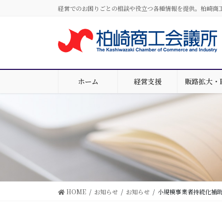
コ
ナ
経営でのお困りごとの相談や役立つ各種情報を提供。柏崎商
ン
ビ
テ
ゲ
ン
ー
ツ
シ
に
ョ
移
ン
ホーム
経営支援
販路拡大・
動
に
移
動
HOME
お知らせ
お知らせ
小規模事業者持続化補