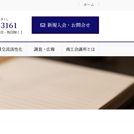
ホーム
ださい。
-3161
新規入会・お問合せ
 土・日・祝日除く ]
員交流活性化
調査・広報
商工会議所とは