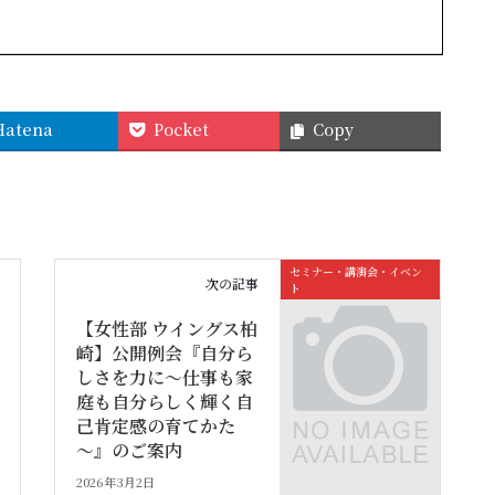
Hatena
Pocket
Copy
セミナー・講演会・イベン
次の記事
ト
【女性部 ウイングス柏
崎】公開例会『自分ら
しさを力に～仕事も家
庭も自分らしく輝く自
己肯定感の育てかた
～』のご案内
2026年3月2日