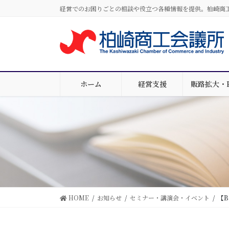
コ
ナ
経営でのお困りごとの相談や役立つ各種情報を提供。柏崎商
ン
ビ
テ
ゲ
ン
ー
ツ
シ
に
ョ
移
ン
ホーム
経営支援
販路拡大・
動
に
移
動
HOME
お知らせ
セミナー・講演会・イベント
【