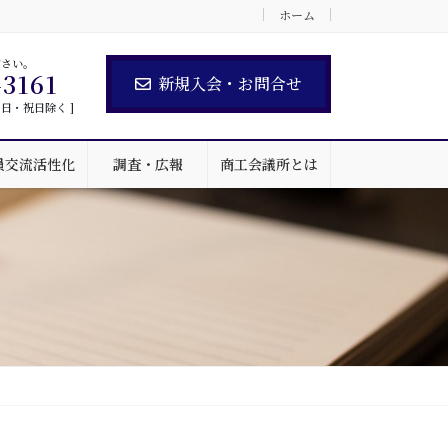
ホーム
ださい。
-3161
新規入会・お問合せ
 土・日・祝日除く ]
員交流活性化
調査・広報
商工会議所とは