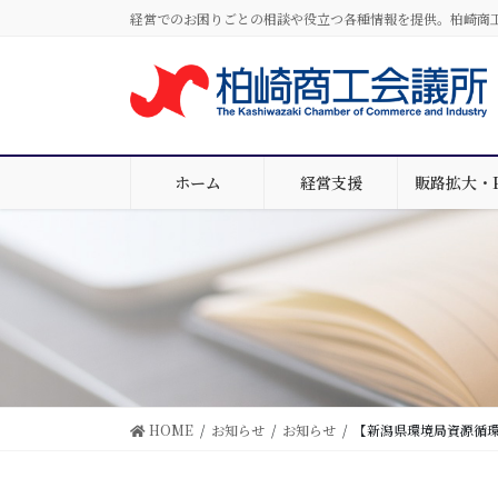
コ
ナ
経営でのお困りごとの相談や役立つ各種情報を提供。柏崎商
ン
ビ
テ
ゲ
ン
ー
ツ
シ
に
ョ
移
ン
ホーム
経営支援
販路拡大・
動
に
移
動
HOME
お知らせ
お知らせ
【新潟県環境局資源循