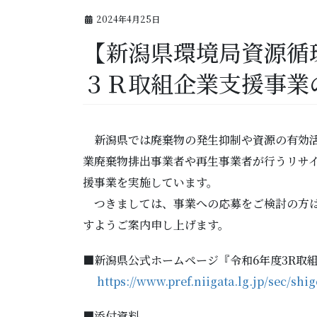
2024年4月25日
【新潟県環境局資源循
３Ｒ取組企業支援事業
新潟県では廃棄物の発生抑制や資源の有効活
業廃棄物排出事業者や再生事業者が行うリサ
援事業を実施しています。
つきましては、事業への応募をご検討の方は
すようご案内申し上げます。
■新潟県公式ホームページ『令和6年度3R取
https://www.pref.niigata.lg.jp/sec/s
■添付資料