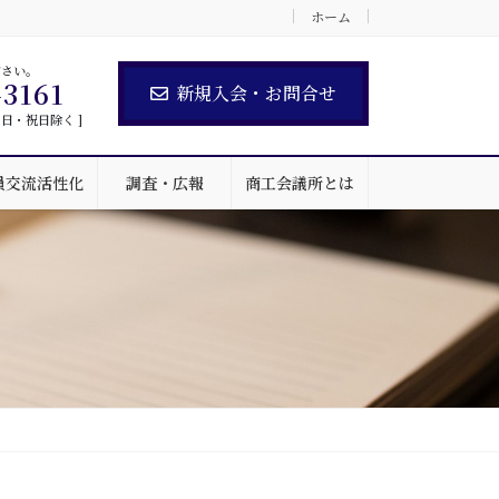
ホーム
ださい。
-3161
新規入会・お問合せ
 土・日・祝日除く ]
員交流活性化
調査・広報
商工会議所とは