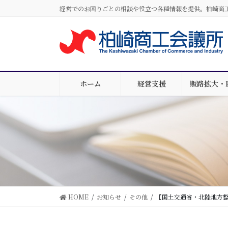
コ
ナ
経営でのお困りごとの相談や役立つ各種情報を提供。柏崎商
ン
ビ
テ
ゲ
ン
ー
ツ
シ
に
ョ
移
ン
ホーム
経営支援
販路拡大・
動
に
移
動
HOME
お知らせ
その他
【国土交通省・北陸地方整