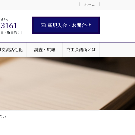
ホーム
ださい。
-3161
新規入会・お問合せ
 土・日・祝日除く ]
員交流活性化
調査・広報
商工会議所とは
さい