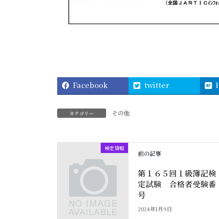
Facebook
twitter
その他
カテゴリー
検定情報
前の記事
第１６５回１級簿記検
定試験 合格者受験番
号
2024年1月9日